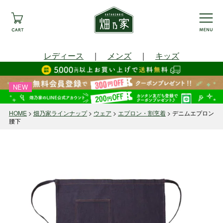
レディース
｜
メンズ
｜
キッズ
NEW
HOME
畑乃家ラインナップ
ウェア
エプロン・割烹着
デニムエプロン
腰下