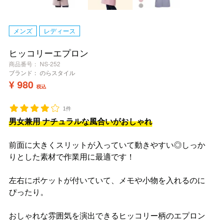
メンズ
レディース
ヒッコリーエプロン
商品番号
NS-252
ブランド：
のらスタイル
¥
980
税込
1件
男女兼用 ナチュラルな風合いがおしゃれ
前面に大きくスリットが入っていて動きやすい◎しっか
りとした素材で作業用に最適です！
左右にポケットが付いていて、メモや小物を入れるのに
ぴったり。
おしゃれな雰囲気を演出できるヒッコリー柄のエプロン