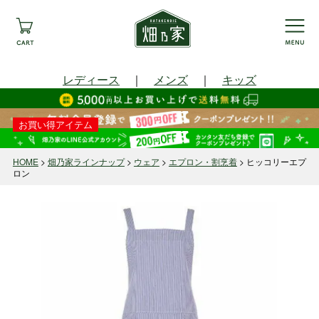
レディース
｜
メンズ
｜
キッズ
お買い得アイテム
HOME
畑乃家ラインナップ
ウェア
エプロン・割烹着
ヒッコリーエプ
ロン