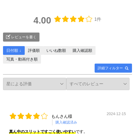
4.00
1件
レビューを書く
日付順 ↓
評価順
いいね数順
購入確認順
写真・動画付き順
詳細フィルター
2024-12-15
もんさん様
購入確認済み
真ん中のスリットですごく使いやすい
です。