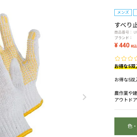
メンズ
すべり止
商品番号
U
ブランド：
¥
440
税込
お得な5双
お得な5双
農作業や
アウトドア
色