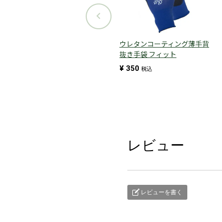
ウレタンコーティング薄手背
抜き手袋 フィット
¥
350
税込
レビュー
レビューを書く