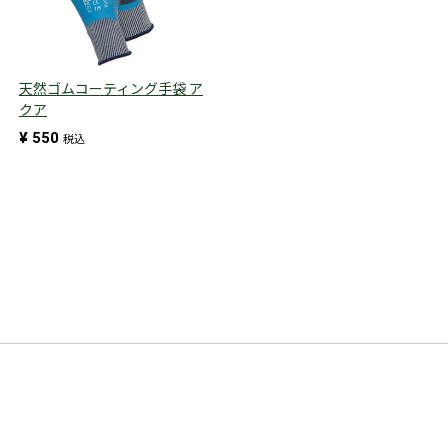
天然ゴムコーティング手袋 ア
クア
¥
550
税込