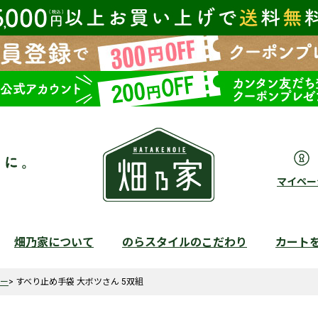
マイペー
畑乃家について
のらスタイルのこだわり
カート
検索
バー
すべり止め手袋 大ボツさん 5双組