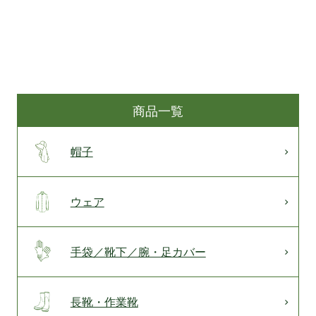
商品一覧
帽子
ウェア
手袋／靴下／腕・足カバー
長靴・作業靴