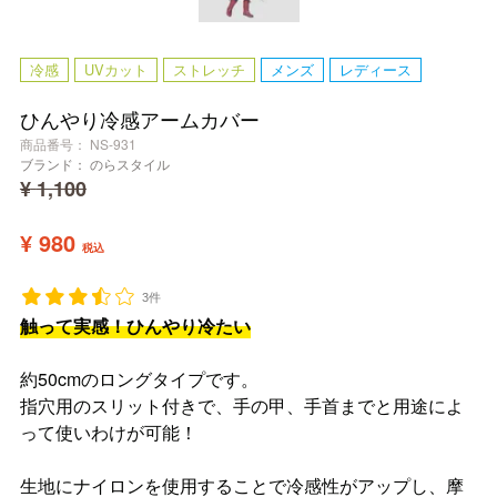
冷感
UVカット
ストレッチ
メンズ
レディース
ひんやり冷感アームカバー
商品番号
NS-931
ブランド：
のらスタイル
¥
1,100
¥
980
税込
3件
触って実感！ひんやり冷たい
約50cmのロングタイプです。
指穴用のスリット付きで、手の甲、手首までと用途によ
って使いわけが可能！
生地にナイロンを使用することで冷感性がアップし、摩