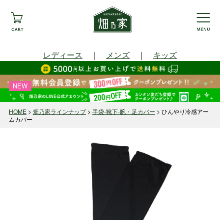
レディース
｜
メンズ
｜
キッズ
NEW
HOME
畑乃家ラインナップ
手袋-靴下-腕・足カバー
ひんやり冷感アー
ムカバー