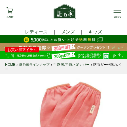
レディース
｜
メンズ
｜
キッズ
お買い得アイテム
HOME
畑乃家ラインナップ
手袋-靴下-腕・足カバー
防虫ガーゼ腕カバ
ー