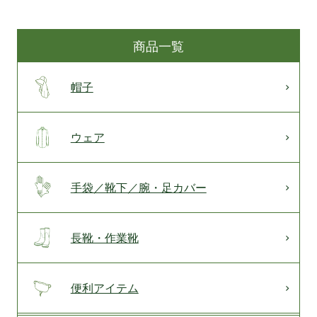
商品一覧
帽子
ウェア
手袋／靴下／腕・足カバー
長靴・作業靴
便利アイテム