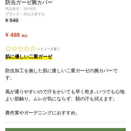
防虫ガーゼ腕カバー
商品番号
NS-905
ブランド：
のらスタイル
¥
540
¥
488
税込
レビューを書く
肌に優しい二重ガーゼ
防虫加工を施した肌に優しい二重ガーゼの腕カバーで
す。
風が通りやすいので汗をかいても早く乾き､いつでも心地
よい肌触り。ムレが気にならず、額の汗も拭えます。
農作業やガーデニングにおすすめ。