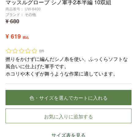
マッスルグローブ シノ軍手2本半編 10双組
商品番号
UW-6400
ブランド：
その他
¥
680
¥
619
税込
0件
撚りをかけずに編んだシノ糸を使い、ふっくらソフトな
風合いに仕上げた軍手です。
ホコリや木くずが舞うような作業に適しています。
色・サイズを選んでカートに入れる
お気に入りに追加する
サイズ表を見る