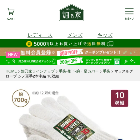
レディース
｜
メンズ
｜
キッズ
NEW
HOME
畑乃家ラインナップ
手袋-靴下-腕・足カバー
手袋
マッスルグ
ローブ シノ軍手2本半編 10双組