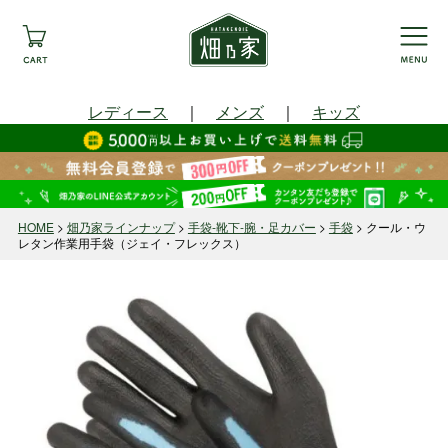
レディース
｜
メンズ
｜
キッズ
HOME
畑乃家ラインナップ
手袋-靴下-腕・足カバー
手袋
クール・ウ
レタン作業用手袋（ジェイ・フレックス）