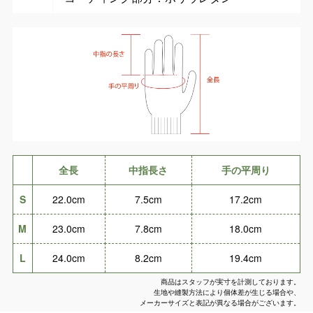
全長
中指長さ
手の平周り
S
22.0cm
7.5cm
17.2cm
M
23.0cm
7.8cm
18.0cm
L
24.0cm
8.2cm
19.4cm
商品はスタッフが実寸を計測しております。
生地や縫製方法により個体差が生じる場合や、
メーカーサイズと表記が異なる場合がございます。