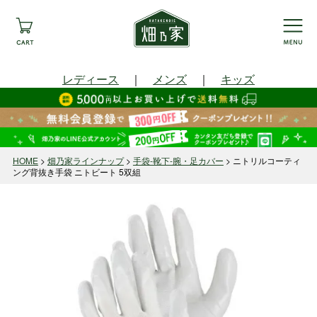
レディース
｜
メンズ
｜
キッズ
HOME
畑乃家ラインナップ
手袋-靴下-腕・足カバー
ニトリルコーティ
ング背抜き手袋 ニトビート 5双組