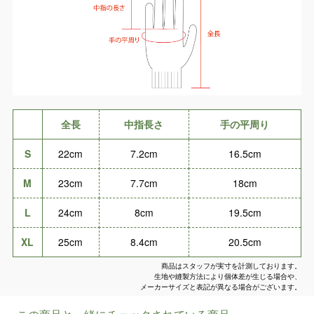
全長
中指長さ
手の平周り
S
22cm
7.2cm
16.5cm
M
23cm
7.7cm
18cm
L
24cm
8cm
19.5cm
XL
25cm
8.4cm
20.5cm
商品はスタッフが実寸を計測しております。
生地や縫製方法により個体差が生じる場合や、
メーカーサイズと表記が異なる場合がございます。