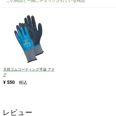
天然ゴムコーティング手袋 アク
ア
¥
550
税込
レビュー