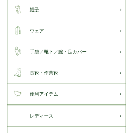
帽子
ウェア
手袋／靴下／腕・足カバー
長靴・作業靴
便利アイテム
レディース