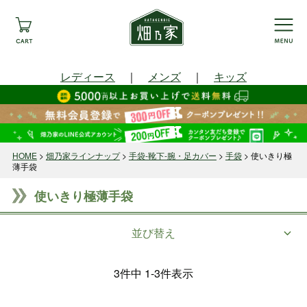
レディース
｜
メンズ
｜
キッズ
HOME
畑乃家ラインナップ
手袋-靴下-腕・足カバー
手袋
使いきり極
薄手袋
使いきり極薄手袋
並び替え
3
件中
1
-
3
件表示