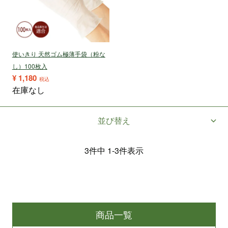
使いきり 天然ゴム極薄手袋（粉な
し）100枚入
¥
1,180
税込
在庫なし
並び替え
3
件中
1
-
3
件表示
商品一覧