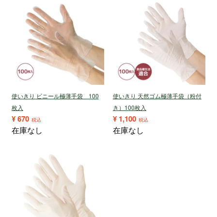
使いきり ビニール極薄手袋 100
使いきり 天然ゴム極薄手袋（粉付
枚入
き）100枚入
¥
670
¥
1,100
税込
税込
在庫なし
在庫なし