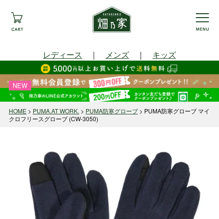
レディース
｜
メンズ
｜
キッズ
NEW
HOME
PUMA.AT WORK.
PUMA防寒グローブ
PUMA防寒グローブ マイ
クロフリースグローブ (CW-3050)