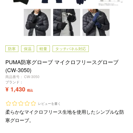
防寒
保温
軽量
タッチパネル対応
PUMA防寒グローブ マイクロフリースグローブ
(CW-3050)
商品番号
CW-3050
ブランド：
¥
1,430
税込
レビューを書く
柔らかなマイクロフリース生地を使用したシンプルな防
寒グローブ。