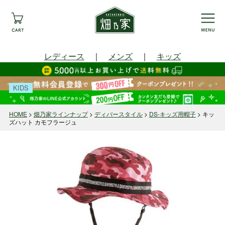
レディース
｜
メンズ
｜
キッズ
KIDS
HOME
畑乃家ラインナップ
ディバースタイル
DS-キッズ用帽子
キッ
ズハット カモフラージュ