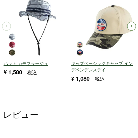
ハット カモフラージュ
キッズベーシックキャップ イン
デペンデンスデイ
¥
1,580
税込
¥
1,080
税込
レビュー