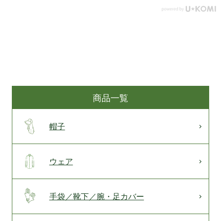
商品一覧
帽子
ウェア
手袋／靴下／腕・足カバー