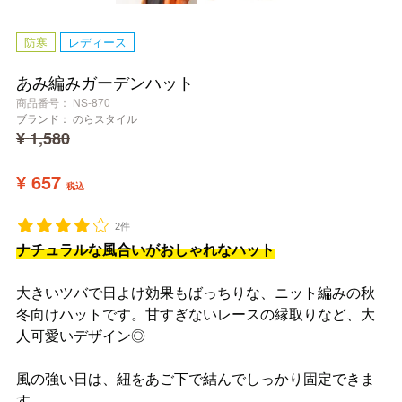
防寒
レディース
あみ編みガーデンハット
商品番号
NS-870
ブランド：
のらスタイル
¥
1,580
¥
657
税込
2件
ナチュラルな風合いがおしゃれなハット
大きいツバで日よけ効果もばっちりな、ニット編みの秋
冬向けハットです。甘すぎないレースの縁取りなど、大
人可愛いデザイン◎
風の強い日は、紐をあご下で結んでしっかり固定できま
す。