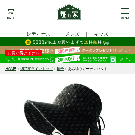
レディース
｜
メンズ
｜
キッズ
お買い得アイテム
HOME
畑乃家ラインナップ
帽子
あみ編みガーデンハット