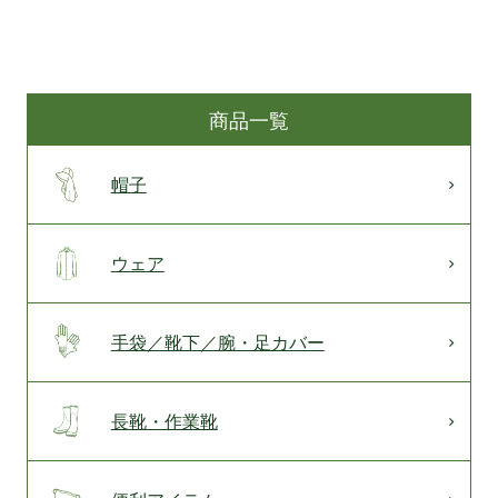
商品一覧
帽子
ウェア
手袋／靴下／腕・足カバー
長靴・作業靴