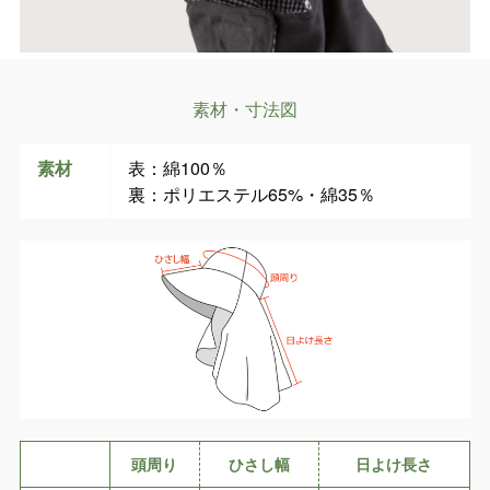
素材・寸法図
素材
表：綿100％
裏：ポリエステル65%・綿35％
頭周り
ひさし幅
日よけ長さ