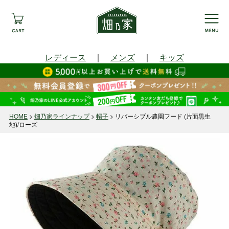
レディース
｜
メンズ
｜
キッズ
HOME
畑乃家ラインナップ
帽子
リバーシブル農園フード (片面黒生
地)/ローズ