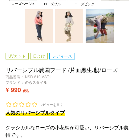
ローズベージュ
ローズブルー
ローズピンク
UVカット
日よけ
レディース
リバーシブル農園フード (片面黒生地)/ローズ
商品番号
NSR-810-AST1
ブランド：
のらスタイル
¥
990
税込
レビューを書く
人気のリバーシブルタイプ
クラシカルなローズの小花柄が可愛い、リバーシブル農
帽です。