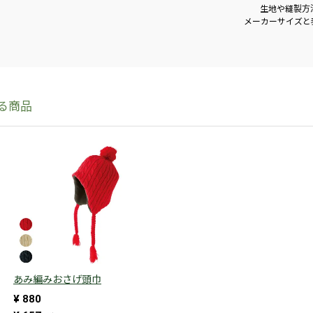
生地や縫製方
メーカーサイズと
あみ編みおさげ頭巾
¥
880