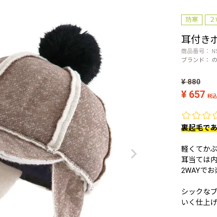
防寒
２
耳付き
商品番号
N
ブランド：
¥
880
¥
657
税込
裏起毛で
軽くてか
耳当ては
2WAYで
シックな
いく仕上