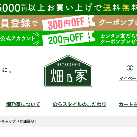
マイペー
畑乃家について
のらスタイルのこだわり
カート
検索
ンキャップ（在庫限り）