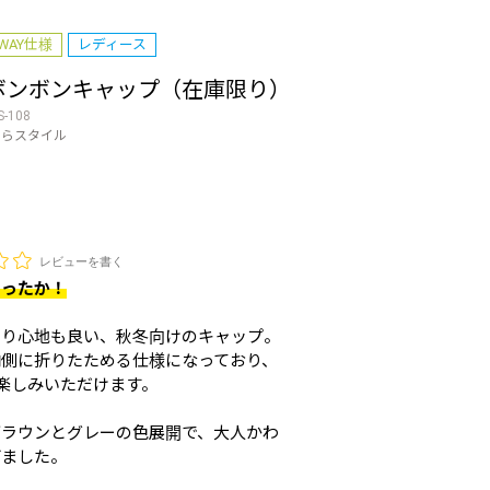
WAY仕様
レディース
ボンボンキャップ（在庫限り）
S-108
のらスタイル
レビューを書く
あったか！
ぶり心地も良い、秋冬向けのキャップ。
内側に折りたためる仕様になっており、
お楽しみいただけます。
ブラウンとグレーの色展開で、大人かわ
げました。