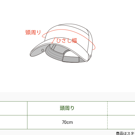
頭周り
70cm
商品はスタ