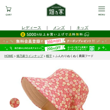
レディース
｜
メンズ
｜
キッズ
HOME
畑乃家ラインナップ
帽子
ふんわりぬくぬく農園フード