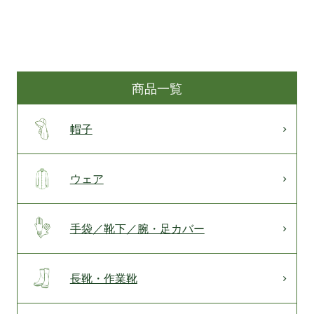
商品一覧
帽子
ウェア
手袋／靴下／腕・足カバー
長靴・作業靴