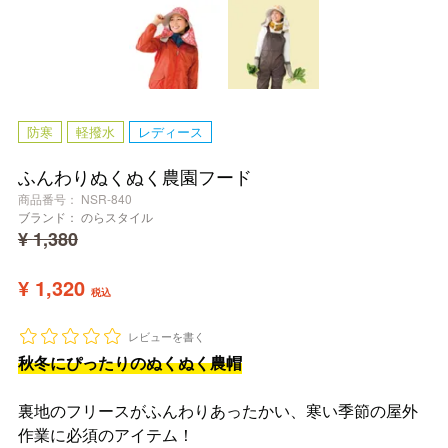
防寒
軽撥水
レディース
ふんわりぬくぬく農園フード
商品番号
NSR-840
ブランド：
のらスタイル
¥
1,380
¥
1,320
税込
レビューを書く
秋冬にぴったりのぬくぬく農帽
裏地のフリースがふんわりあったかい、寒い季節の屋外
作業に必須のアイテム！