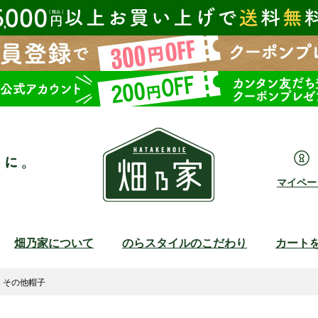
マイペー
畑乃家について
のらスタイルのこだわり
カート
検索
その他帽子