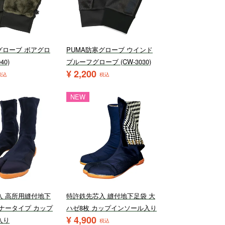
グローブ ボアグロ
PUMA防寒グローブ ウインド
40)
プルーフグローブ (CW-3030)
¥
2,200
税込
税込
NEW
入 高所用縫付地下
特許鉄先芯入 縫付地下足袋 大
ナータイプ カップ
ハゼ8枚 カップインソール入り
¥
4,900
入り
税込