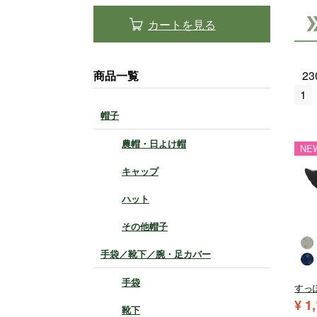
カートを見る
商品一覧
23
1
帽子
農帽・日よけ帽
NE
キャップ
ハット
その他帽子
手袋／靴下／腕・足カバー
手袋
すっ
¥
1
靴下