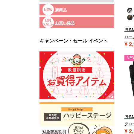
新商品
お買い得品
PU
ローブ 
キャンペーン・セール イベント
¥
2
NE
PU
グロー
¥
2