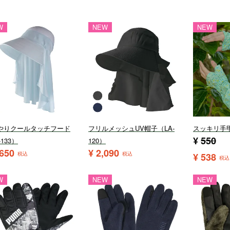
W
NEW
NEW
やりクールタッチフード
フリルメッシュUV帽子（LA-
スッキリ手
¥
550
-133）
120）
,650
¥
2,090
税込
税込
¥
538
税込
W
NEW
NEW