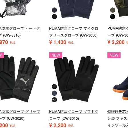
MA防寒グローブ ヒートグ
PUMA防寒グローブ マイクロ
PUMA防寒
(CW-3310)
フリースグローブ (CW-3050)
ーブ (CW-30
,970
¥
1,430
¥
2,200
税込
税込
W
NEW
NEW
MA防寒グローブ グリップ
PUMA防寒グローブ ソフトグ
特許鉄先芯
ブ (CW-3020)
ローブ (CW-3010)
足袋 ファス
,200
¥
2,200
インソール
税込
税込