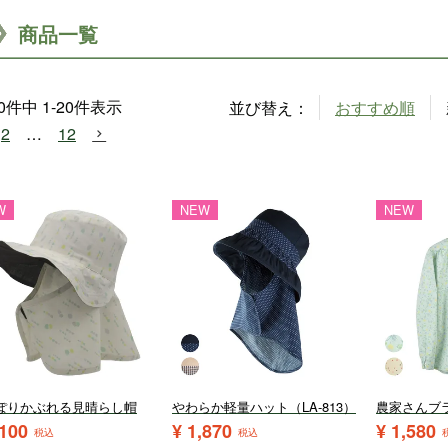
商品一覧
0
件中
1
-
20
件表示
並び替え
おすすめ順
2
…
12
W
NEW
NEW
ぽりかぶれる見晴らし帽
やわらか軽量ハット（LA-813）
農家さんブラ
,100
¥
1,870
¥
1,580
税込
税込