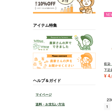
NE
アイテム特集
藍染
下足
¥
4
ヘルプ＆ガイド
マイページ
23
送料・お支払い方法
1