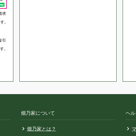
請求
ます。
金引
す。
畑乃家について
ヘル
畑乃家とは？