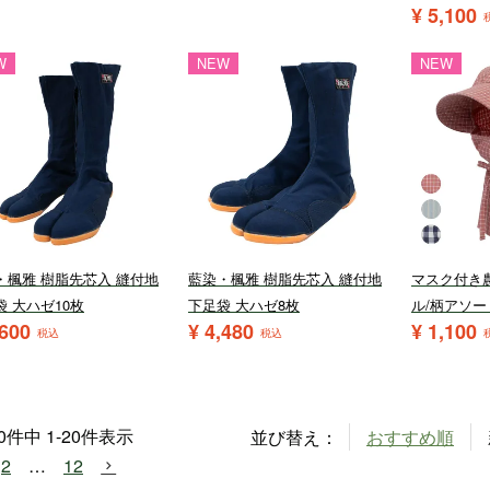
¥
5,100
W
NEW
NEW
・楓雅 樹脂先芯入 縫付地
藍染・楓雅 樹脂先芯入 縫付地
マスク付き
袋 大ハゼ10枚
下足袋 大ハゼ8枚
ル/柄アソー
,600
¥
4,480
¥
1,100
税込
税込
0
件中
1
-
20
件表示
並び替え
おすすめ順
2
…
12