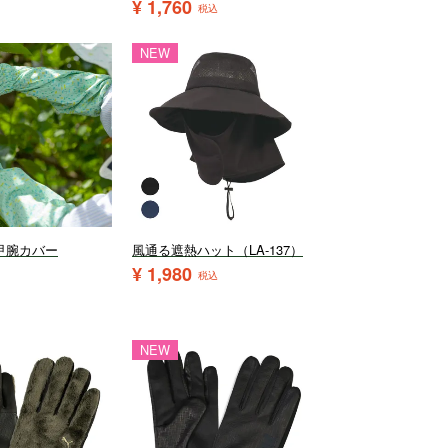
¥
1,760
税込
NEW
甲腕カバー
風通る遮熱ハット（LA-137）
¥
1,980
税込
NEW