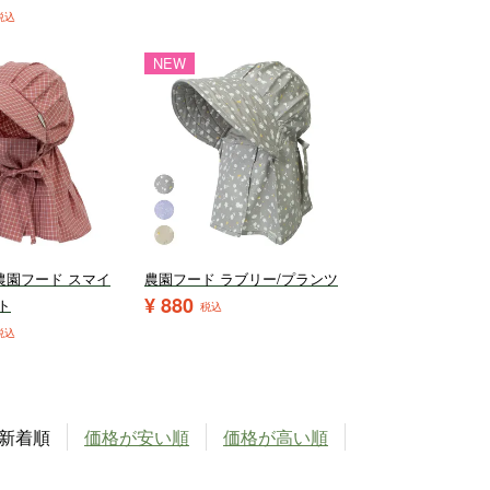
税込
NEW
農園フード スマイ
農園フード ラブリー/プランツ
¥
880
ト
税込
税込
新着順
価格が安い順
価格が高い順