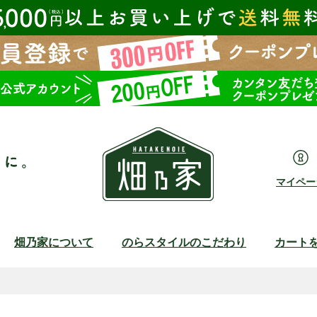
マイペー
畑乃家について
のらスタイルのこだわり
カート
検索