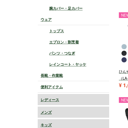
腕カバー・足カバー
NE
ウェア
トップス
エプロン・割烹着
パンツ・つなぎ
レインコート・ヤッケ
ひん
長靴・作業靴
（LA
¥
1
便利アイテム
レディース
NE
メンズ
キッズ