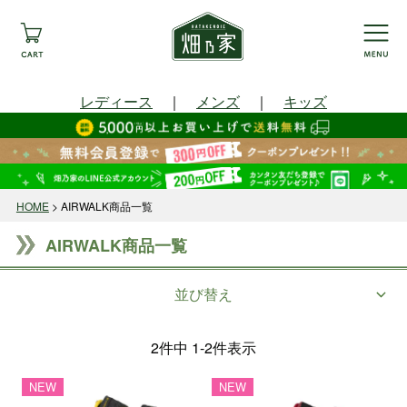
レディース
｜
メンズ
｜
キッズ
HOME
AIRWALK商品一覧
AIRWALK商品一覧
並び替え
2
件中
1
-
2
件表示
NEW
NEW