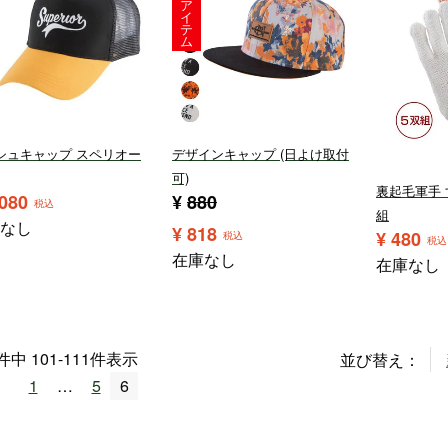
ア
イ
テ
ム
シュキャップ スペリオー
デザインキャップ (日よけ取付
可)
裏起毛軍手 
,080
¥
880
税込
組
なし
¥
818
¥
480
税込
税込
在庫なし
在庫なし
件中
101
-
111
件表示
並び替え
1
…
5
6