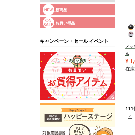
新商品
お買い得品
キャンペーン・セール イベント
メッ
ル
¥
1
在庫
111