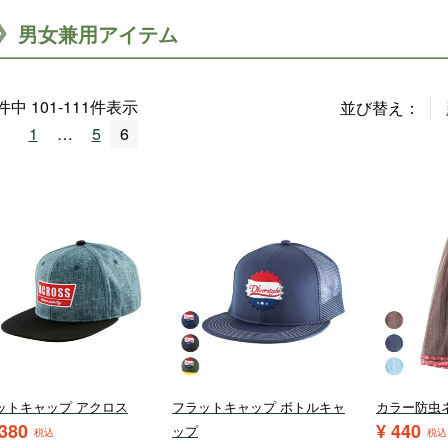
男女兼用アイテム
件中
101
-
111
件表示
並び替え
1
…
5
6
ットキャップ アクロス
フラットキャップ ボトルキャ
カラー防虫ネ
,380
¥
440
ップ
税込
税込