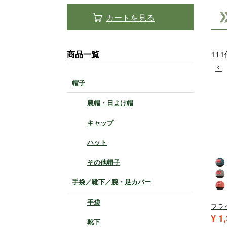
カートを見る
商品一覧
111
帽子
農帽・日よけ帽
キャップ
ハット
その他帽子
手袋／靴下／腕・足カバー
手袋
フラ
¥
1
靴下