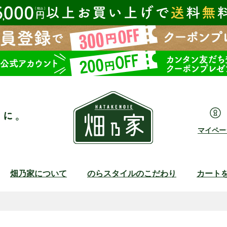
マイペー
畑乃家について
のらスタイルのこだわり
カート
検索