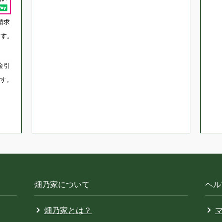
請求
ます。
金引
す。
畑乃家について
ヘル
畑乃家とは？