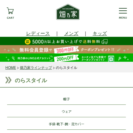
レディース
｜
メンズ
｜
キッズ
HOME
畑乃家ラインナップ
のらスタイル
のらスタイル
帽子
ウェア
手袋-靴下-腕・足カバー