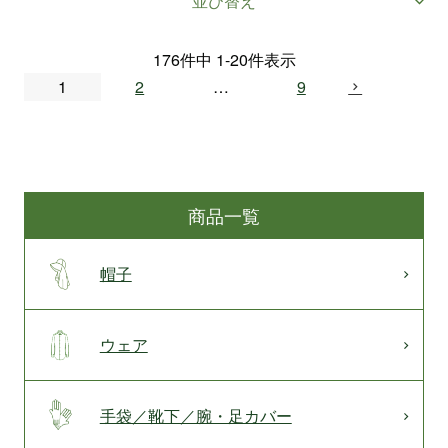
並び替え
176
件中
1
-
20
件表示
1
2
…
9
商品一覧
帽子
ウェア
手袋／靴下／腕・足カバー