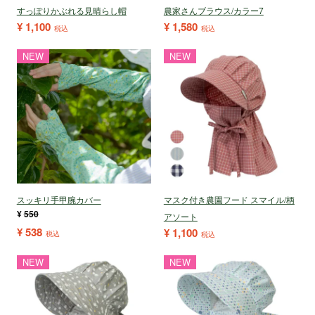
すっぽりかぶれる見晴らし帽
農家さんブラウス/カラー7
¥
1,100
¥
1,580
税込
税込
NEW
NEW
スッキリ手甲腕カバー
マスク付き農園フード スマイル/柄
¥
550
アソート
¥
538
¥
1,100
税込
税込
NEW
NEW