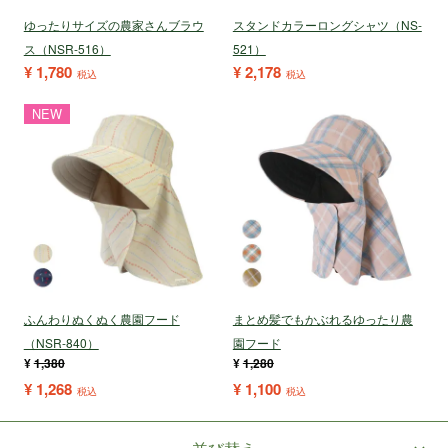
ゆったりサイズの農家さんブラウ
スタンドカラーロングシャツ（NS-
ス（NSR-516）
521）
¥
1,780
¥
2,178
税込
税込
NEW
ふんわりぬくぬく農園フード
まとめ髪でもかぶれるゆったり農
（NSR-840）
園フード
¥
1,380
¥
1,280
¥
1,268
¥
1,100
税込
税込