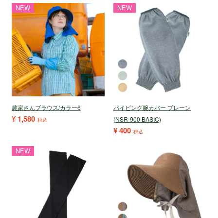
NEW
NEW
農家さんブラウス/カラー6
パイピング腕カバー プレーン
¥
1,580
(NSR-900 BASIC)
税込
¥
400
税込
NEW