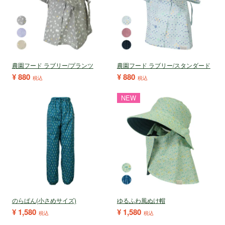
農園フード ラブリー/プランツ
農園フード ラブリー/スタンダード
¥
880
¥
880
税込
税込
NEW
のらぱん(小さめサイズ)
ゆるふわ風ぬけ帽
¥
1,580
¥
1,580
税込
税込