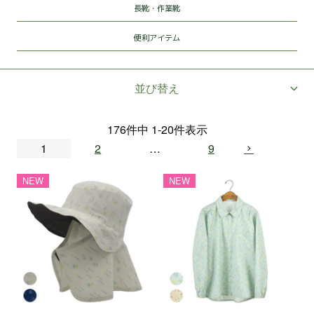
長靴・作業靴
便利アイテム
並び替え
176
件中
1
-
20
件表示
1
2
…
9
NEW
NEW