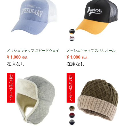
メッシュキャップ スピードウェイ
メッシュキャップ スペリオール
¥
1,080
¥
1,080
税込
税込
在庫なし
在庫なし
お
お
買
買
い
い
得
得
ア
ア
イ
イ
テ
テ
ム
ム