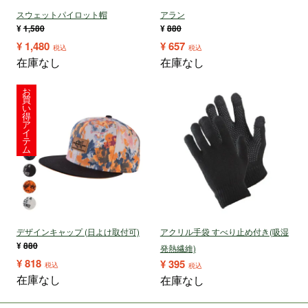
スウェットパイロット帽
アラン
¥
1,580
¥
880
¥
1,480
¥
657
税込
税込
在庫なし
在庫なし
お
買
い
得
ア
イ
テ
ム
デザインキャップ (日よけ取付可)
アクリル手袋 すべり止め付き(吸湿
¥
880
発熱繊維)
¥
818
¥
395
税込
税込
在庫なし
在庫なし