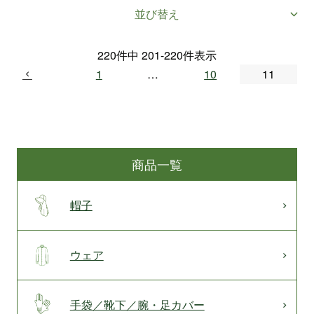
並び替え
220
件中
201
-
220
件表示
1
…
10
11
商品一覧
帽子
ウェア
手袋／靴下／腕・足カバー