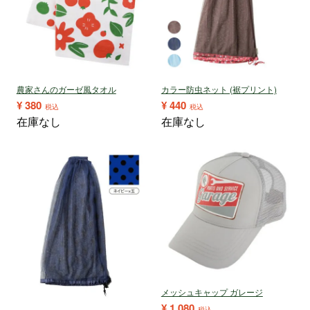
農家さんのガーゼ風タオル
カラー防虫ネット (裾プリント)
¥
380
¥
440
税込
税込
在庫なし
在庫なし
メッシュキャップ ガレージ
¥
1,080
税込