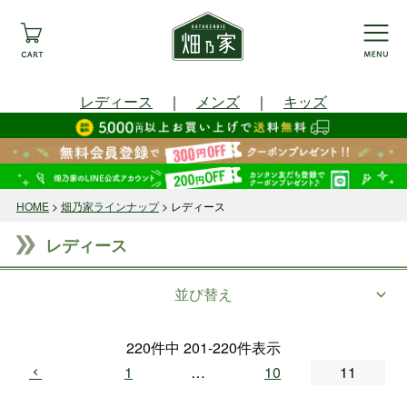
レディース
｜
メンズ
｜
キッズ
HOME
畑乃家ラインナップ
レディース
レディース
並び替え
220
件中
201
-
220
件表示
1
…
10
11