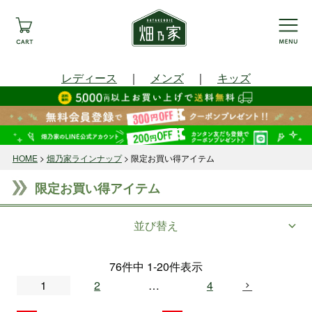
レディース
｜
メンズ
｜
キッズ
HOME
畑乃家ラインナップ
限定お買い得アイテム
限定お買い得アイテム
並び替え
76
件中
1
-
20
件表示
1
2
…
4