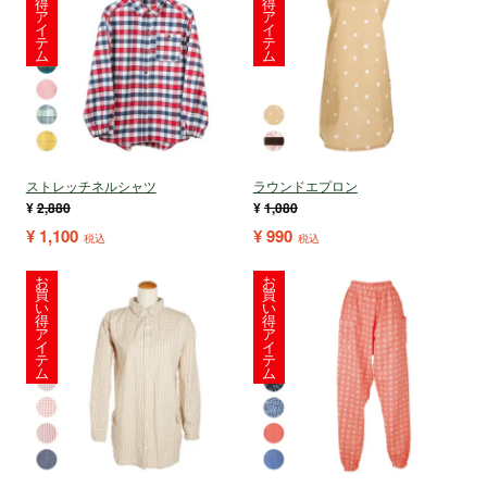
得
得
ア
ア
イ
イ
テ
テ
ム
ム
ストレッチネルシャツ
ラウンドエプロン
¥
2,880
¥
1,080
¥
1,100
¥
990
税込
税込
お
お
買
買
い
い
得
得
ア
ア
イ
イ
テ
テ
ム
ム