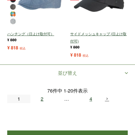
ハンチング（日よけ取付可）
サイドメッシュキャップ (日よけ取
¥
880
付可)
¥
818
¥
880
税込
¥
818
税込
並び替え
76
件中
1
-
20
件表示
1
2
…
4