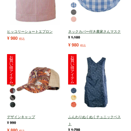
ヒッコリーショートエプロン
ネックカバー付き農家さんマスク
¥
1,180
¥
980
税込
¥
980
税込
お
お
買
買
い
い
得
得
ア
ア
イ
イ
テ
テ
ム
ム
デザインキャップ
ふんわりぬくぬくチュニックベス
¥
990
ト
¥
880
¥
1,798
税込