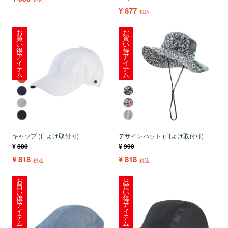
¥
877
税込
お
お
買
買
い
い
得
得
ア
ア
イ
イ
テ
テ
ム
ム
キャップ (日よけ取付可)
デザインハット (日よけ取付可)
¥
880
¥
990
¥
818
¥
818
税込
税込
お
お
買
買
い
い
得
得
ア
ア
イ
イ
テ
テ
ム
ム