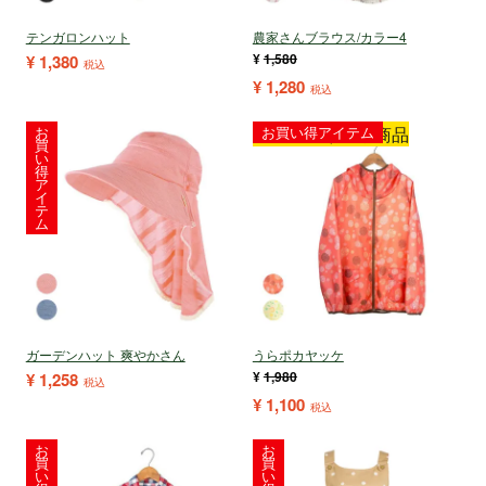
テンガロンハット
農家さんブラウス/カラー4
¥
1,580
¥
1,380
税込
¥
1,280
税込
お
ヤッケ祭り対象商品
お買い得アイテム
買
い
得
ア
イ
テ
ム
ガーデンハット 爽やかさん
うらポカヤッケ
¥
1,980
¥
1,258
税込
¥
1,100
税込
お
お
買
買
い
い