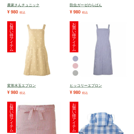
農家さんチュニック
防虫ガーゼのらぱん
¥
980
¥
980
税込
税込
お
お
買
買
い
い
得
得
ア
ア
イ
イ
テ
テ
ム
ム
変形水玉エプロン
ヒッコリーエプロン
¥
980
¥
980
税込
税込
お
お
買
買
い
い
得
得
ア
ア
イ
イ
テ
テ
ム
ム