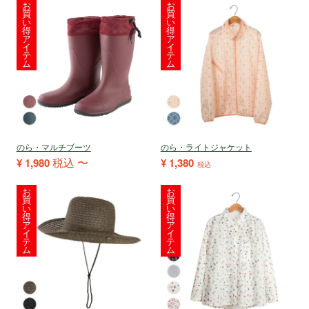
お
お
買
買
い
い
得
得
ア
ア
イ
イ
テ
テ
ム
ム
のら・マルチブーツ
のら・ライトジャケット
税込
〜
¥
1,980
¥
1,380
税込
お
お
買
買
い
い
得
得
ア
ア
イ
イ
テ
テ
ム
ム