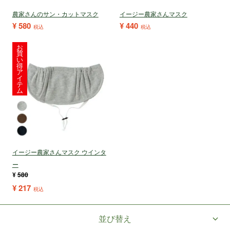
農家さんのサン・カットマスク
イージー農家さんマスク
¥
580
¥
440
税込
税込
お
買
い
得
ア
イ
テ
ム
イージー農家さんマスク ウインタ
ー
¥
580
¥
217
税込
並び替え