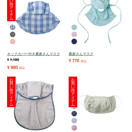
い
得
ア
イ
テ
ム
ネックカバー付き農家さんマスク
農家さんマスク
¥
1,180
¥
770
税込
¥
980
税込
お
お
買
買
い
い
得
得
ア
ア
イ
イ
テ
テ
ム
ム