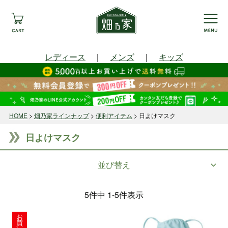
レディース
｜
メンズ
｜
キッズ
HOME
畑乃家ラインナップ
便利アイテム
日よけマスク
日よけマスク
並び替え
5
件中
1
-
5
件表示
お
買