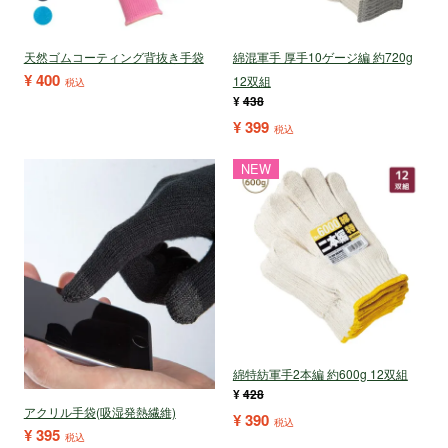
天然ゴムコーティング背抜き手袋
綿混軍手 厚手10ゲージ編 約720g
¥
400
12双組
税込
¥
438
¥
399
税込
NEW
綿特紡軍手2本編 約600g 12双組
¥
428
アクリル手袋(吸湿発熱繊維)
¥
390
税込
¥
395
税込