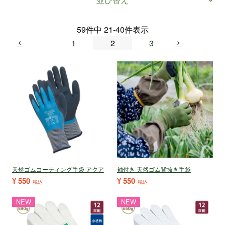
59
件中
21
-
40
件表示
1
2
3
天然ゴムコーティング手袋 アクア
袖付き 天然ゴム背抜き手袋
¥
550
¥
550
税込
税込
NEW
NEW