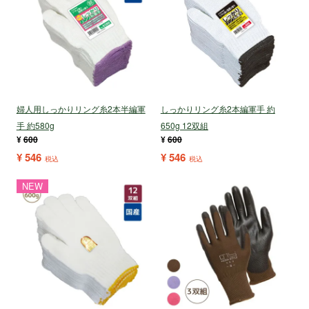
婦人用しっかりリング糸2本半編軍
しっかりリング糸2本編軍手 約
手 約580g
650g 12双組
¥
600
¥
600
¥
546
¥
546
税込
税込
NEW