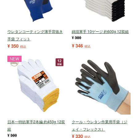
ウレタンコーティング薄手背抜き
綿混軍手 10ゲージ 約600g 12双組
¥
380
手袋 フィット
¥
346
¥
350
税込
税込
NEW
日本一特紡軍手2本編 約450g 12双
クール・ウレタン作業用手袋（ジ
組
ェイ・フレックス）
¥
380
¥
330
税込