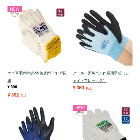
NEW
エコ軍手綿特紡2本編 約500g 12双
クール・天然ゴム作業用手袋（ジ
組
ェイ・フレックス）
¥
398
¥
360
税込
¥
362
税込
NEW