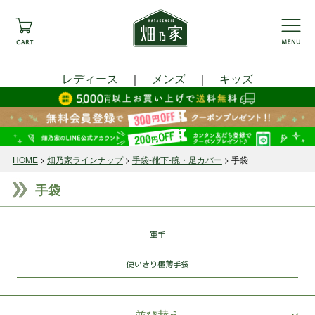
レディース
｜
メンズ
｜
キッズ
HOME
畑乃家ラインナップ
手袋-靴下-腕・足カバー
手袋
手袋
軍手
使いきり極薄手袋
並び替え