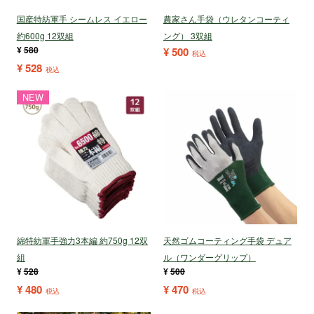
国産特紡軍手 シームレス イエロー
農家さん手袋（ウレタンコーティ
約600g 12双組
ング） 3双組
¥
580
¥
500
税込
¥
528
税込
NEW
綿特紡軍手強力3本編 約750g 12双
天然ゴムコーティング手袋 デュア
組
ル（ワンダーグリップ）
¥
528
¥
500
¥
480
¥
470
税込
税込