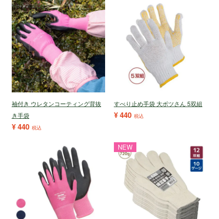
袖付き ウレタンコーティング背抜
すべり止め手袋 大ボツさん 5双組
¥
440
き手袋
税込
¥
440
税込
NEW