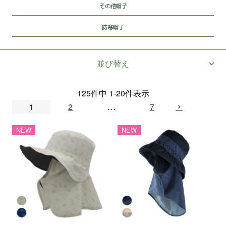
その他帽子
防寒帽子
並び替え
125
件中
1
-
20
件表示
1
2
…
7
NEW
NEW