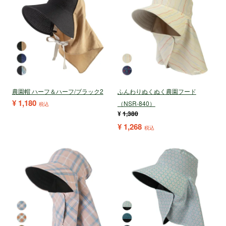
農園帽 ハーフ＆ハーフ/ブラック2
ふんわりぬくぬく農園フード
¥
1,180
（NSR-840）
税込
¥
1,380
¥
1,268
税込