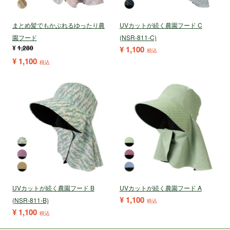
まとめ髪でもかぶれるゆったり農
UVカットが続く農園フード C
園フード
(NSR-811-C)
¥
1,280
¥
1,100
税込
¥
1,100
税込
UVカットが続く農園フード B
UVカットが続く農園フード A
¥
1,100
(NSR-811-B)
税込
¥
1,100
税込