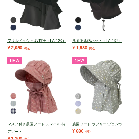
フリルメッシュUV帽子（LA-120）
風通る遮熱ハット（LA-137）
¥
2,090
¥
1,980
税込
税込
NEW
NEW
マスク付き農園フード スマイル/柄
農園フード ラブリー/プランツ
¥
880
アソート
税込
¥
1,100