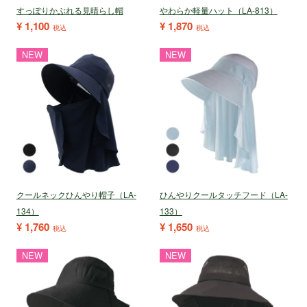
すっぽりかぶれる見晴らし帽
やわらか軽量ハット（LA-813）
¥
1,100
¥
1,870
税込
税込
NEW
NEW
クールネックひんやり帽子（LA-
ひんやりクールタッチフード（LA-
134）
133）
¥
1,760
¥
1,650
税込
税込
NEW
NEW