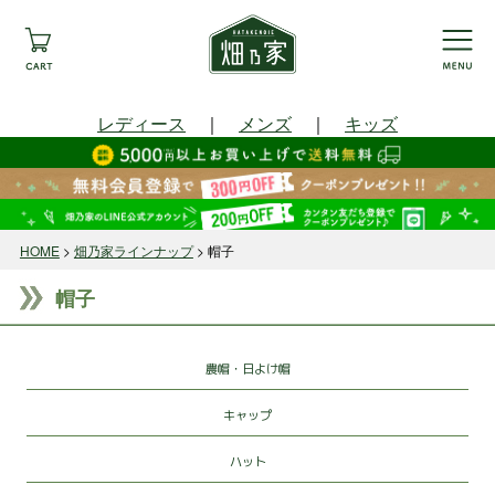
レディース
｜
メンズ
｜
キッズ
HOME
畑乃家ラインナップ
帽子
帽子
農帽・日よけ帽
キャップ
ハット