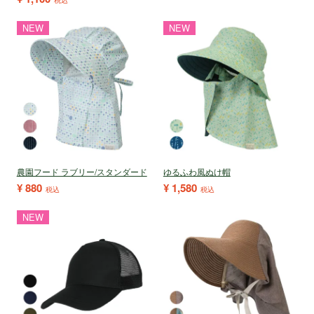
税込
NEW
NEW
農園フード ラブリー/スタンダード
ゆるふわ風ぬけ帽
¥
880
¥
1,580
税込
税込
NEW