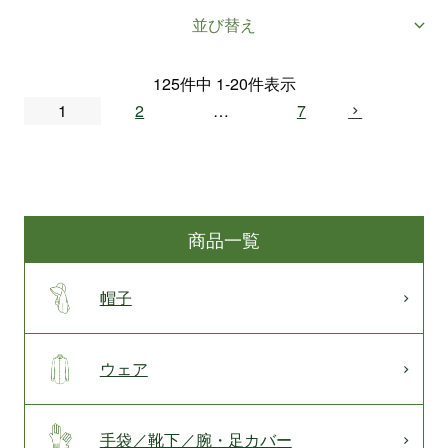
並び替え
125
件中
1
-
20
件表示
1
2
…
7
商品一覧
帽子
ウェア
手袋／靴下／腕・足カバー