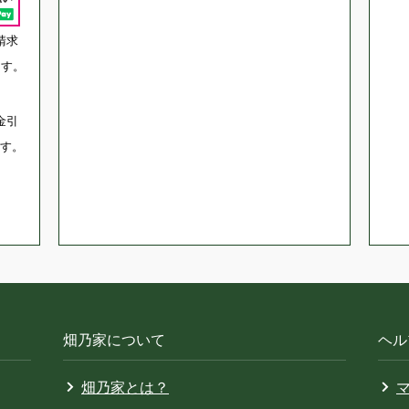
請求
ます。
金引
す。
畑乃家について
ヘル
畑乃家とは？