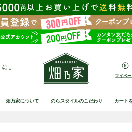
マイペー
畑乃家について
のらスタイルのこだわり
カート
検索