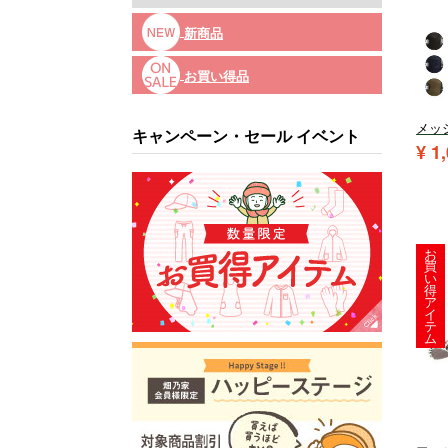
新商品
お買い得品
メッ
キャンペーン・セール イベント
¥
1
お
買
い
得
ア
イ
テ
ム