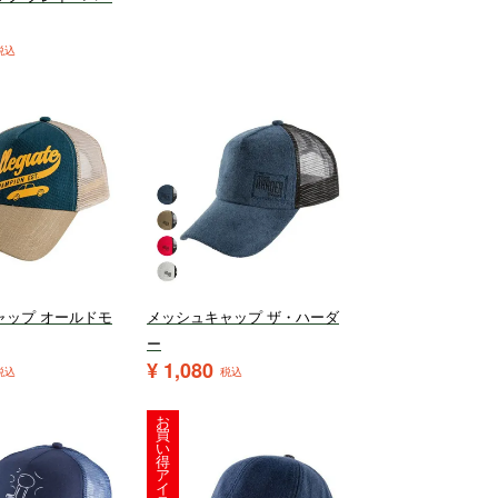
税込
ャップ オールドモ
メッシュキャップ ザ・ハーダ
ー
¥
1,080
税込
税込
お
買
い
得
ア
イ