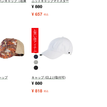
ボンキャップ（在庫
ニットキャップマイスター
¥
880
¥
657
税込
お
買
い
得
ア
イ
テ
ム
ャップ
キャップ (日よけ取付可)
¥
880
¥
818
税込