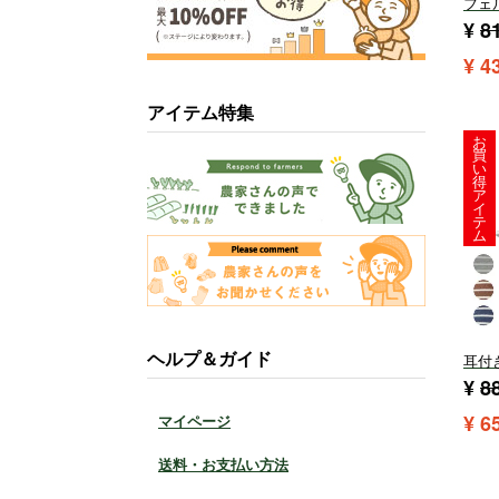
フェ
¥
8
¥
4
アイテム特集
お
買
い
得
ア
イ
テ
ム
ヘルプ＆ガイド
耳付
¥
8
¥
6
マイページ
送料・お支払い方法