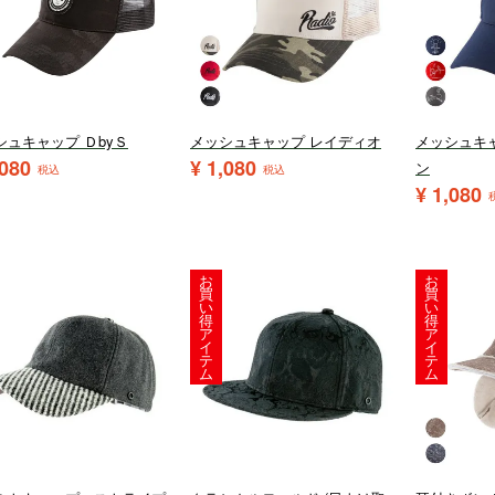
シュキャップ ＤbyＳ
メッシュキャップ レイディオ
メッシュキ
,080
¥
1,080
ン
税込
税込
¥
1,080
お
お
買
買
い
い
得
得
ア
ア
イ
イ
テ
テ
ム
ム