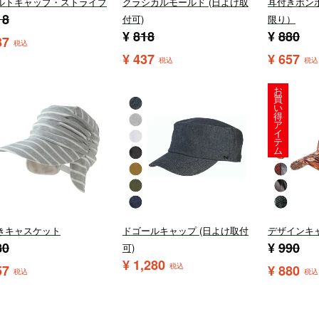
ルトキャップ・ストライプ
クラシカルモールド (日よけ取
耳付きボン
18
付可)
限り）
¥
818
¥
880
37
税込
¥
437
¥
657
税込
税込
お
買
い
得
ア
イ
テ
ム
きキャスケット
ドゴールキャップ (日よけ取付
デザインキ
80
¥
990
可)
¥
1,280
税込
57
¥
880
税込
税込