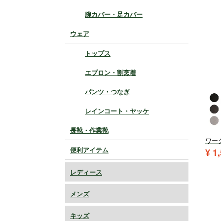
腕カバー・足カバー
ウェア
トップス
エプロン・割烹着
パンツ・つなぎ
レインコート・ヤッケ
長靴・作業靴
ワー
便利アイテム
¥
1
レディース
メンズ
キッズ