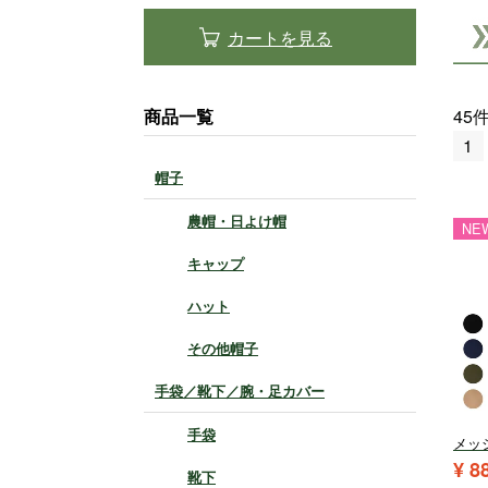
カートを見る
商品一覧
45
1
帽子
農帽・日よけ帽
NE
キャップ
ハット
その他帽子
手袋／靴下／腕・足カバー
手袋
メッ
¥
8
靴下