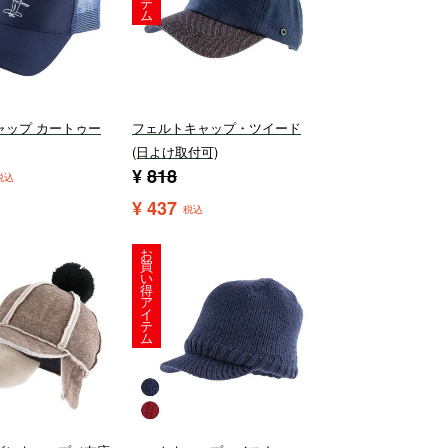
テ
ム
ャップ カートゥー
フェルトキャップ・ツイード
(日よけ取付可)
¥
818
税込
¥
437
税込
お
買
い
得
ア
イ
テ
ム