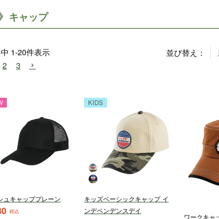
キャップ
件中
1
-
20
件表示
並び替え
2
3
W
KIDS
シュキャッププレーン
キッズベーシックキャップ イ
80
ンデペンデンスデイ
税込
ワークキャ